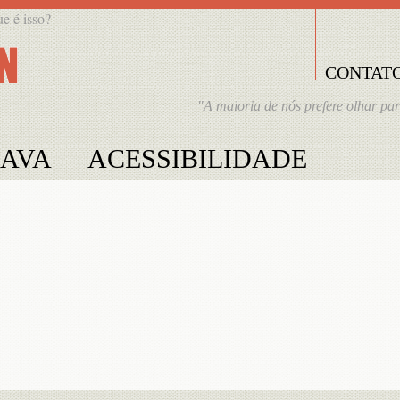
ue é isso?
CONTAT
"A maioria de nós prefere olhar par
JAVA
ACESSIBILIDADE