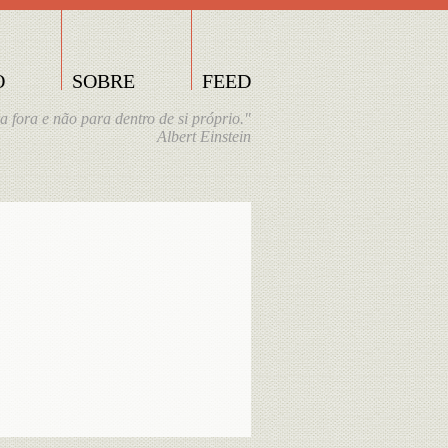
O
SOBRE
FEED
a fora e não para dentro de si próprio."
Albert Einstein