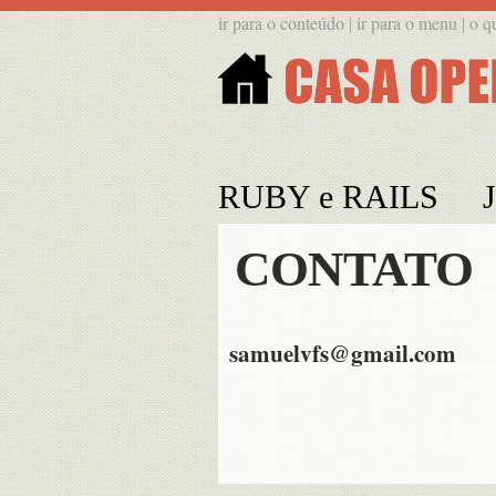
ir para o conteúdo
ir para o menu
o q
|
|
RUBY e RAILS
CONTATO
samuelvfs@gmail.com