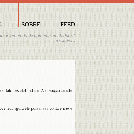
O
SOBRE
FEED
não é um modo de agir, mas um hábito."
Aristóteles
o fator escalabilidade. A discução se este
cê leu, agora ele possui sua conta e não é