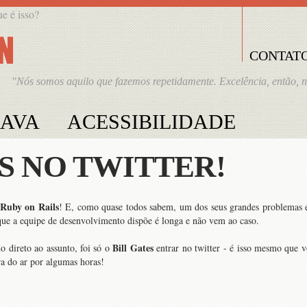
ue é isso?
CONTAT
"Nós somos aquilo que fazemos repetidamente. Excelência, então, 
JAVA
ACESSIBILIDADE
S NO TWITTER!
Ruby on Rails
! E, como quase todos sabem, um dos seus grandes problemas é 
que a equipe de desenvolvimento dispõe é longa e não vem ao caso.
Bill Gates
o direto ao assunto, foi só o
entrar no twitter - é isso mesmo que vo
ora do ar por algumas horas!