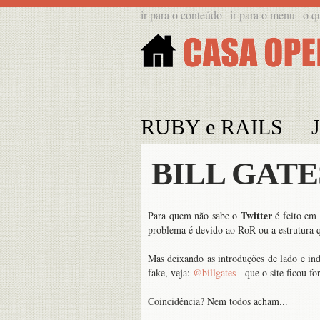
ir para o conteúdo
ir para o menu
o q
|
|
RUBY e RAILS
BILL GATE
Twitter
Para quem não sabe o
é feito em
problema é devido ao RoR ou a estrutura 
Mas deixando as introduções de lado e ind
fake, veja:
@billgates
- que o site ficou f
Coincidência? Nem todos acham...