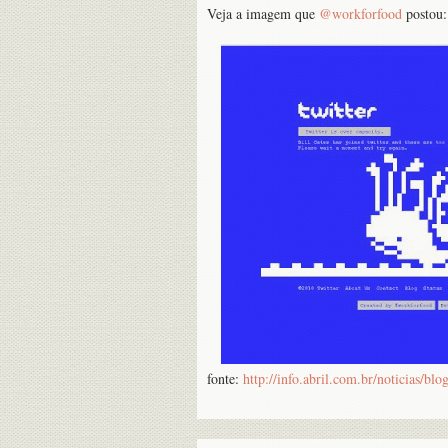
Veja a imagem que
@workforfood
postou:
fonte:
http://info.abril.com.br/noticias/bl