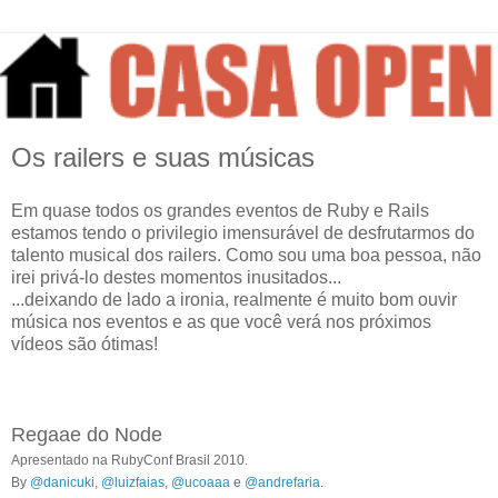
Os railers e suas músicas
Em quase todos os grandes eventos de Ruby e Rails
estamos tendo o privilegio imensurável de desfrutarmos do
talento musical dos railers. Como sou uma boa pessoa, não
irei privá-lo destes momentos inusitados...
...deixando de lado a ironia, realmente é muito bom ouvir
música nos eventos e as que você verá nos próximos
vídeos são ótimas!
Regaae do Node
Apresentado na RubyConf Brasil 2010.
By
@danicuki
,
@luizfaias
,
@ucoaaa
e
@andrefaria
.