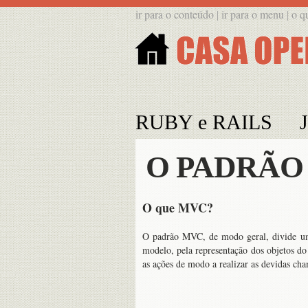
ir para o conteúdo
ir para o menu
o q
|
|
RUBY e RAILS
O PADRÃO
O que MVC?
O padrão MVC, de modo geral, divide uma 
modelo, pela representação dos objetos do
as ações de modo a realizar as devidas ch