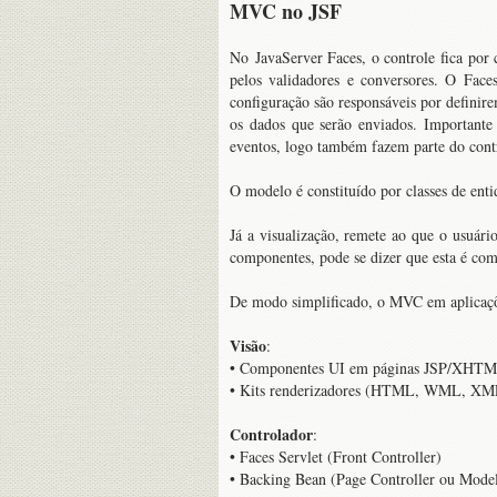
MVC no JSF
No JavaServer Faces, o controle fica por 
pelos validadores e conversores. O Faces
configuração são responsáveis por definir
os dados que serão enviados. Importante
eventos, logo também fazem parte do contr
O modelo é constituído por classes de ent
Já a visualização, remete ao que o usuár
componentes, pode se dizer que esta é co
De modo simplificado, o MVC em aplicaçõe
Visão
:
• Componentes UI em páginas JSP/XHT
• Kits renderizadores (HTML, WML, XML
Controlador
:
• Faces Servlet (Front Controller)
• Backing Bean (Page Controller ou Mode