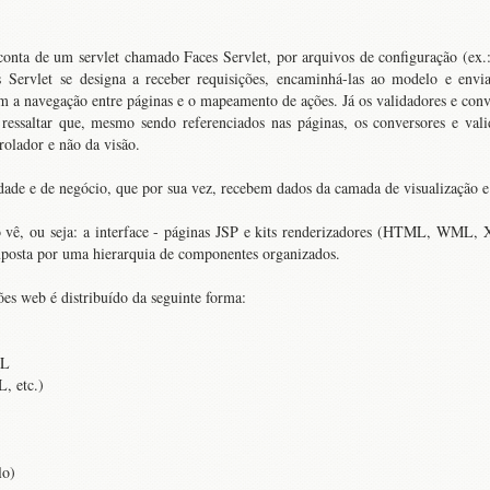
conta de um servlet chamado Faces Servlet, por arquivos de configuração (ex.
 Servlet se designa a receber requisições, encaminhá-las ao modelo e envia
em a navegação entre páginas e o mapeamento de ações. Já os validadores e co
 ressaltar que, mesmo sendo referenciados nas páginas, os conversores e val
olador e não da visão.
idade e de negócio, que por sua vez, recebem dados da camada de visualização e
io vê, ou seja: a interface - páginas JSP e kits renderizadores (HTML, WML, 
mposta por uma hierarquia de componentes organizados.
s web é distribuído da seguinte forma:
ML
, etc.)
lo)