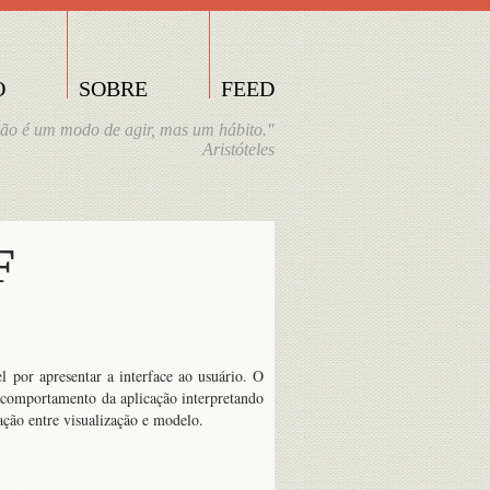
O
SOBRE
FEED
não é um modo de agir, mas um hábito."
Aristóteles
F
 por apresentar a interface ao usuário. O
o comportamento da aplicação interpretando
ação entre visualização e modelo.